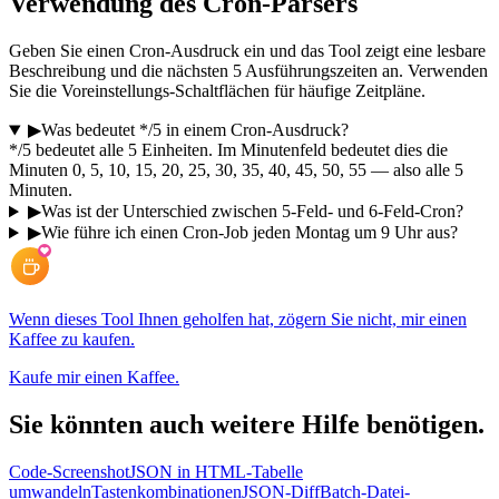
Verwendung des Cron-Parsers
Geben Sie einen Cron-Ausdruck ein und das Tool zeigt eine lesbare
Beschreibung und die nächsten 5 Ausführungszeiten an. Verwenden
Sie die Voreinstellungs-Schaltflächen für häufige Zeitpläne.
▶
Was bedeutet */5 in einem Cron-Ausdruck?
*/5 bedeutet alle 5 Einheiten. Im Minutenfeld bedeutet dies die
Minuten 0, 5, 10, 15, 20, 25, 30, 35, 40, 45, 50, 55 — also alle 5
Minuten.
▶
Was ist der Unterschied zwischen 5-Feld- und 6-Feld-Cron?
▶
Wie führe ich einen Cron-Job jeden Montag um 9 Uhr aus?
Wenn dieses Tool Ihnen geholfen hat, zögern Sie nicht, mir einen
Kaffee zu kaufen.
Kaufe mir einen Kaffee.
Sie könnten auch weitere Hilfe benötigen.
Code-Screenshot
JSON in HTML-Tabelle
umwandeln
Tastenkombinationen
JSON-Diff
Batch-Datei-