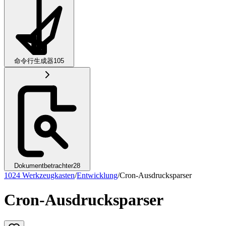
命令行生成器
105
Dokumentbetrachter
28
1024 Werkzeugkasten
/
Entwicklung
/
Cron-Ausdrucksparser
Cron-Ausdrucksparser