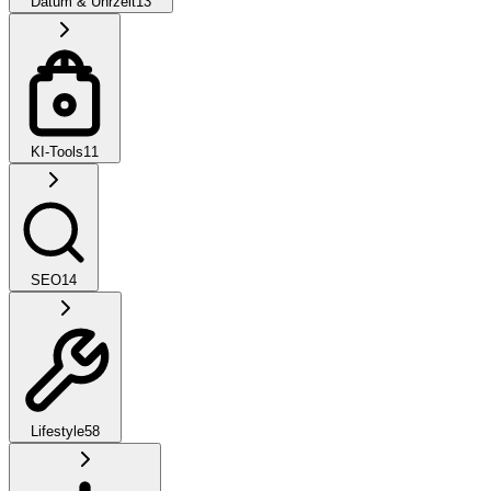
Datum & Uhrzeit
13
KI-Tools
11
SEO
14
Lifestyle
58