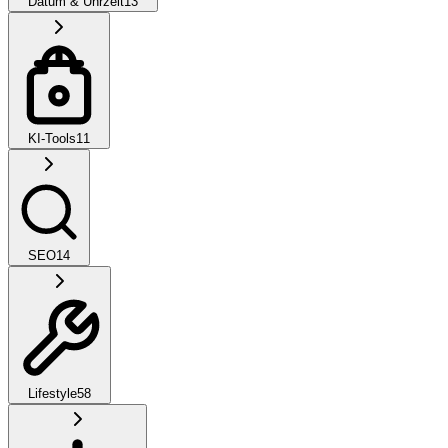
Datum & Uhrzeit
13
KI-Tools
11
SEO
14
Lifestyle
58