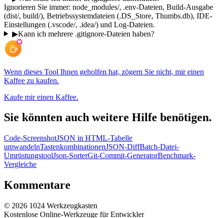
Ignorieren Sie immer: node_modules/, .env-Dateien, Build-Ausgabe
(dist/, build/), Betriebssystemdateien (.DS_Store, Thumbs.db), IDE-
Einstellungen (.vscode/, .idea/) und Log-Dateien.
▶
Kann ich mehrere .gitignore-Dateien haben?
Wenn dieses Tool Ihnen geholfen hat, zögern Sie nicht, mir einen
Kaffee zu kaufen.
Kaufe mir einen Kaffee.
Sie könnten auch weitere Hilfe benötigen.
Code-Screenshot
JSON in HTML-Tabelle
umwandeln
Tastenkombinationen
JSON-Diff
Batch-Datei-
Umrüstungstool
Json-Sorter
Git-Commit-Generator
Benchmark-
Vergleiche
Kommentare
©
2026
1024 Werkzeugkasten
Kostenlose Online-Werkzeuge für Entwickler