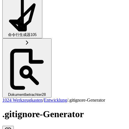
命令行生成器
105
Dokumentbetrachter
28
1024 Werkzeugkasten
/
Entwicklung
/
.gitignore-Generator
.gitignore-Generator