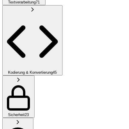
Textverarbeitung
71
Kodierung & Konvertierung
45
Sicherheit
23