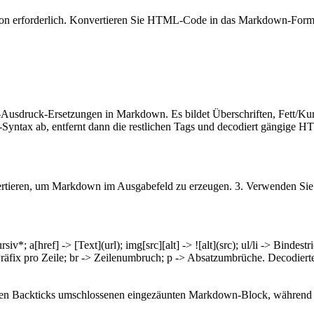
ion erforderlich. Konvertieren Sie HTML-Code in das Markdown-Form
Ausdruck-Ersetzungen in Markdown. Es bildet Überschriften, Fett/Kurs
yntax ab, entfernt dann die restlichen Tags und decodiert gängige H
ertieren, um Markdown im Ausgabefeld zu erzeugen. 3. Verwenden Sie
iv*; a[href] -> [Text](url); img[src][alt] -> ![alt](src); ul/li -> Bind
Präfix pro Zeile; br -> Zeilenumbruch; p -> Absatzumbrüche. Decodiert
en Backticks umschlossenen eingezäunten Markdown-Block, während e