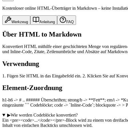
Kostenloser online HTML-Überträger in Markdown – keine Installat
Werkzeug
Anleitung
FAQ
Über HTML to Markdown
Konvertiert HTML mithilfe einer geschichteten Menge von regulären-
und Inline-Code, Zitate, Zeilenumbrüche und Absätze auf Markdown-S
Verwendung
1. Fügen Sie HTML in das Eingabefeld ein. 2. Klicken Sie auf Konv
Element-Zuordnung
h1-h6 -> # .. ###### Überschriften; strong/b -> **Fett**; em/i -> *Kurs
eingezäunte ``` Codeblöcke; code -> `Inline-Code`; blockquote -> > 
▶
Wie werden Codeblöcke konvertiert?
Ein <pre><code>...</code></pre>-Block wird zu einem von dreifach
Inhalt von einfachen Backticks umschlossen wird.