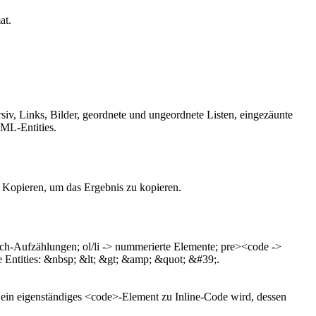
at.
iv, Links, Bilder, geordnete und ungeordnete Listen, eingezäunte
TML-Entities.
 Kopieren, um das Ergebnis zu kopieren.
estrich-Aufzählungen; ol/li -> nummerierte Elemente; pre><code ->
e Entities: &nbsp; &lt; &gt; &amp; &quot; &#39;.
in eigenständiges <code>-Element zu Inline-Code wird, dessen