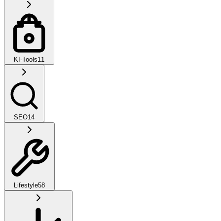
KI-Tools
11
SEO
14
Lifestyle
58