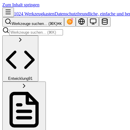
Zum Inhalt springen
1024 Werkzeugkasten
Datenschutzfreundliche, einfache und be
Werkzeuge suchen... (⌘K)
⌘K
Entwicklung
91