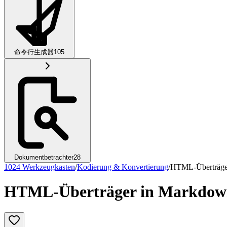
命令行生成器
105
Dokumentbetrachter
28
1024 Werkzeugkasten
/
Kodierung & Konvertierung
/
HTML-Überträge
HTML-Überträger in Markdo