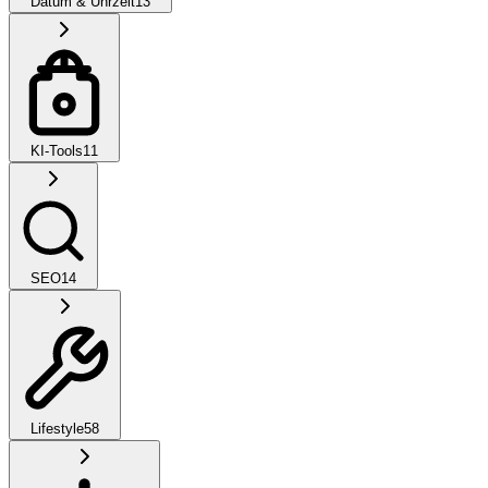
Datum & Uhrzeit
13
KI-Tools
11
SEO
14
Lifestyle
58