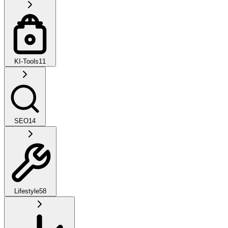
KI-Tools
11
SEO
14
Lifestyle
58