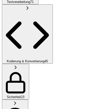
Textverarbeitung
71
Kodierung & Konvertierung
45
Sicherheit
23