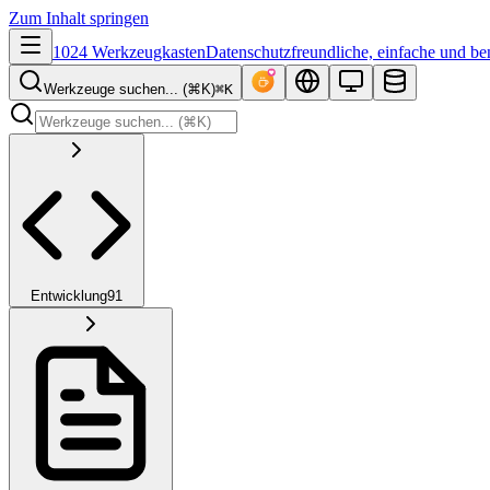
Zum Inhalt springen
1024 Werkzeugkasten
Datenschutzfreundliche, einfache und be
Werkzeuge suchen... (⌘K)
⌘K
Entwicklung
91