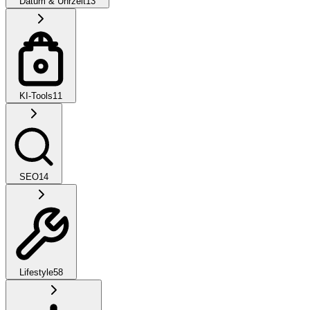
Datum & Uhrzeit
13
KI-Tools
11
SEO
14
Lifestyle
58