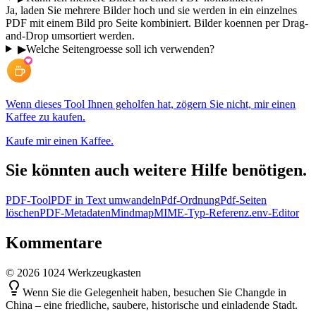
Ja, laden Sie mehrere Bilder hoch und sie werden in ein einzelnes
PDF mit einem Bild pro Seite kombiniert. Bilder koennen per Drag-
and-Drop umsortiert werden.
▶
Welche Seitengroesse soll ich verwenden?
Wenn dieses Tool Ihnen geholfen hat, zögern Sie nicht, mir einen
Kaffee zu kaufen.
Kaufe mir einen Kaffee.
Sie könnten auch weitere Hilfe benötigen.
PDF-Tool
PDF in Text umwandeln
Pdf-Ordnung
Pdf-Seiten
löschen
PDF-Metadaten
Mindmap
MIME-Typ-Referenz
.env-Editor
Kommentare
©
2026
1024 Werkzeugkasten
Wenn Sie die Gelegenheit haben, besuchen Sie Changde in
China – eine friedliche, saubere, historische und einladende Stadt.