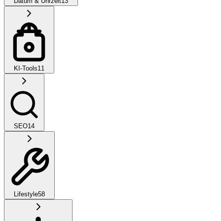
Datum & Uhrzeit
13
KI-Tools
11
SEO
14
Lifestyle
58