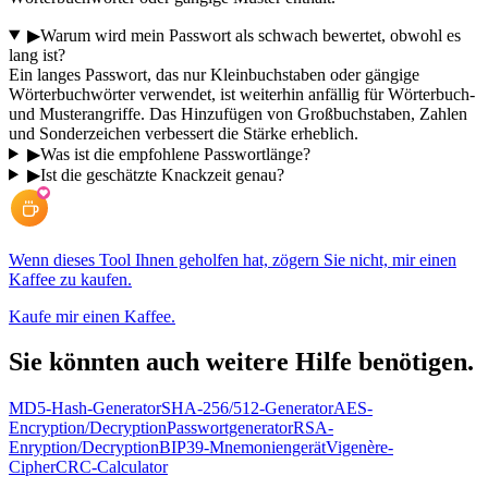
▶
Warum wird mein Passwort als schwach bewertet, obwohl es
lang ist?
Ein langes Passwort, das nur Kleinbuchstaben oder gängige
Wörterbuchwörter verwendet, ist weiterhin anfällig für Wörterbuch-
und Musterangriffe. Das Hinzufügen von Großbuchstaben, Zahlen
und Sonderzeichen verbessert die Stärke erheblich.
▶
Was ist die empfohlene Passwortlänge?
▶
Ist die geschätzte Knackzeit genau?
Wenn dieses Tool Ihnen geholfen hat, zögern Sie nicht, mir einen
Kaffee zu kaufen.
Kaufe mir einen Kaffee.
Sie könnten auch weitere Hilfe benötigen.
MD5-Hash-Generator
SHA-256/512-Generator
AES-
Encryption/Decryption
Passwortgenerator
RSA-
Enryption/Decryption
BIP39-Mnemoniengerät
Vigenère-
Cipher
CRC-Calculator