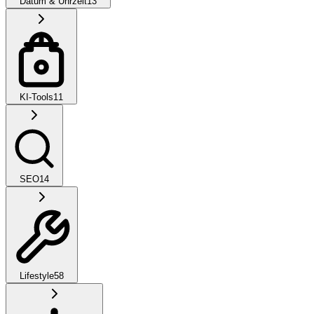
Datum & Uhrzeit
13
KI-Tools
11
SEO
14
Lifestyle
58