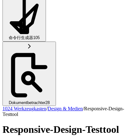
命令行生成器
105
Dokumentbetrachter
28
1024 Werkzeugkasten
/
Design & Medien
/
Responsive-Design-
Testtool
Responsive-Design-Testtool