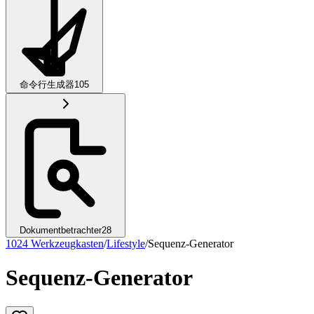
命令行生成器
105
Dokumentbetrachter
28
1024 Werkzeugkasten
/
Lifestyle
/
Sequenz-Generator
Sequenz-Generator