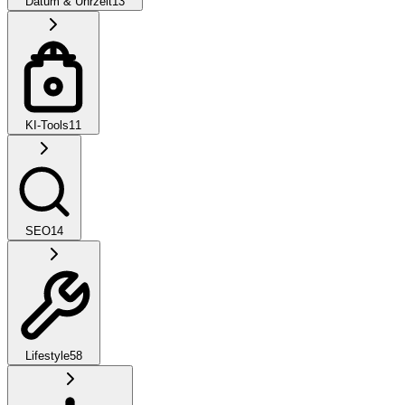
Datum & Uhrzeit
13
KI-Tools
11
SEO
14
Lifestyle
58