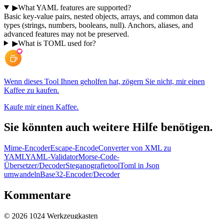
▶
What YAML features are supported?
Basic key-value pairs, nested objects, arrays, and common data
types (strings, numbers, booleans, null). Anchors, aliases, and
advanced features may not be preserved.
▶
What is TOML used for?
Wenn dieses Tool Ihnen geholfen hat, zögern Sie nicht, mir einen
Kaffee zu kaufen.
Kaufe mir einen Kaffee.
Sie könnten auch weitere Hilfe benötigen.
Mime-Encoder
Escape-Encode
Converter von XML zu
YAML
YAML-Validator
Morse-Code-
Übersetzer/Decoder
Steganografietool
Toml in Json
umwandeln
Base32-Encoder/Decoder
Kommentare
©
2026
1024 Werkzeugkasten