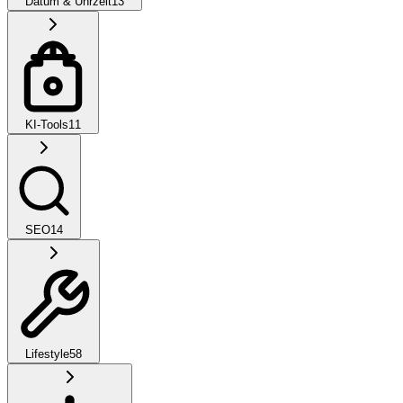
Datum & Uhrzeit
13
KI-Tools
11
SEO
14
Lifestyle
58