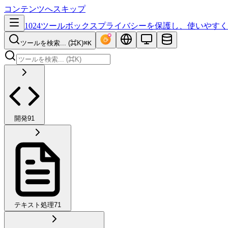
コンテンツへスキップ
1024ツールボックス
プライバシーを保護し、使いやすく
ツールを検索... (⌘K)
⌘K
開発
91
テキスト処理
71