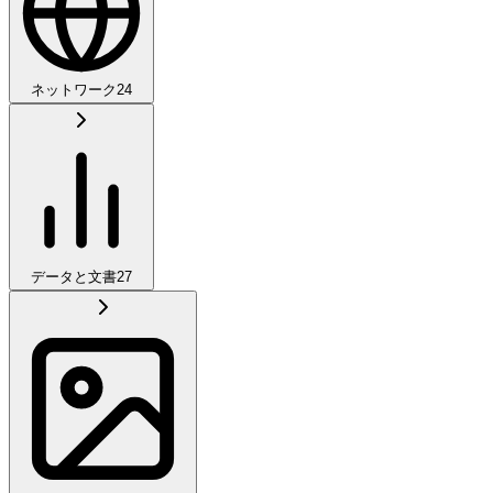
ネットワーク
24
データと文書
27