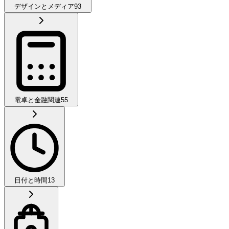
デザインとメディア
93
電卓と金融関連
55
日付と時間
13