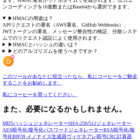
ます。HMAC署名がリアルタイムで生成されます。出力エ
ンコーディングを16進数またはBase64から選択できます。
▶
HMACの用途は？
APIリクエストの署名（AWS署名、GitHub Webhooks）、
JWTトークンの署名、メッセージ整合性の検証、分散システ
ムでのリクエスト認証によく使用されます。
▶
HMACとハッシュの違いは？
▶
どのアルゴリズムを使うべきですか？
このツールがあなたに役立ったなら、私にコーヒーをご馳走
することをお勧めします。
私にコーヒーを買ってください。
また、必要になるかもしれません。
MD5ハッシュジェネレーター
SHA-256/512ジェネレーター
AES暗号化/復号化
パスワードジェネレーター
RSA暗号化/復
号化
BIP39 メノナイズ生成器
ヴィゲネアレ暗号
CRC計算器