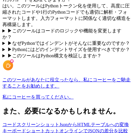
はい。このツールはPythonトークン化を使用して、高度に圧
縮されたコードや1行のPythonコードでも適切に解析・フォ
ーマットします。入力フォーマットに関係なく適切な構造を
再構築します。
▶
このツールはコードのロジックや機能を変更します
か？
▶
なぜPythonではインデントがそんなに重要なのですか？
▶
Pythonにはどのインデントサイズを使用すべきですか？
▶
このツールはPython構文を検証しますか？
このツールがあなたに役立ったなら、私にコーヒーをご馳走
することをお勧めします。
私にコーヒーを買ってください。
また、必要になるかもしれません。
コードスクリーンショット
JsonからHTMLテーブルへの変換
キーボードショートカット
オンラインでJSONの差分を比較