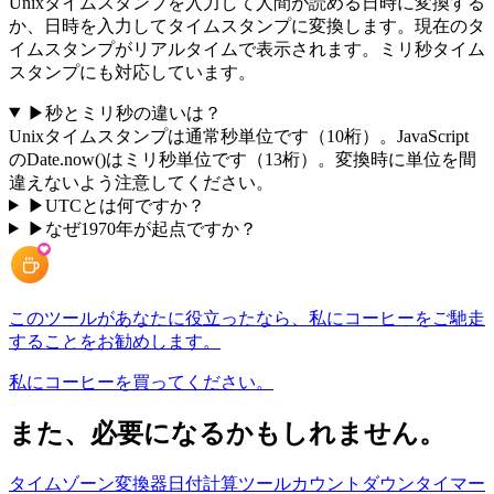
Unixタイムスタンプを入力して人間が読める日時に変換する
か、日時を入力してタイムスタンプに変換します。現在のタ
イムスタンプがリアルタイムで表示されます。ミリ秒タイム
スタンプにも対応しています。
▶
秒とミリ秒の違いは？
Unixタイムスタンプは通常秒単位です（10桁）。JavaScript
のDate.now()はミリ秒単位です（13桁）。変換時に単位を間
違えないよう注意してください。
▶
UTCとは何ですか？
▶
なぜ1970年が起点ですか？
このツールがあなたに役立ったなら、私にコーヒーをご馳走
することをお勧めします。
私にコーヒーを買ってください。
また、必要になるかもしれません。
タイムゾーン変換器
日付計算ツール
カウントダウンタイマー