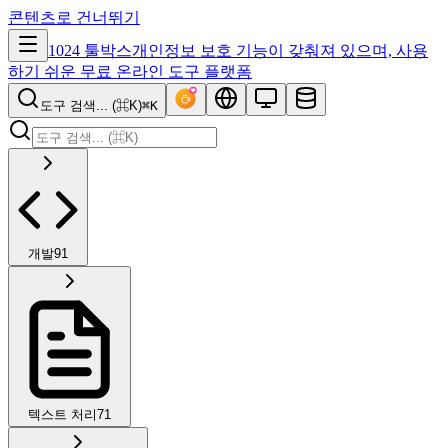
콘텐츠로 건너뛰기
1024 툴박스
개인정보 보호 기능이 갖춰져 있으며, 사용
하기 쉬운 무료 온라인 도구 플랫폼
도구 검색... (⌘K)
⌘K
개발
91
텍스트 처리
71