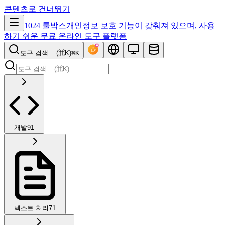
콘텐츠로 건너뛰기
1024 툴박스
개인정보 보호 기능이 갖춰져 있으며, 사용
하기 쉬운 무료 온라인 도구 플랫폼
도구 검색... (⌘K)
⌘K
개발
91
텍스트 처리
71