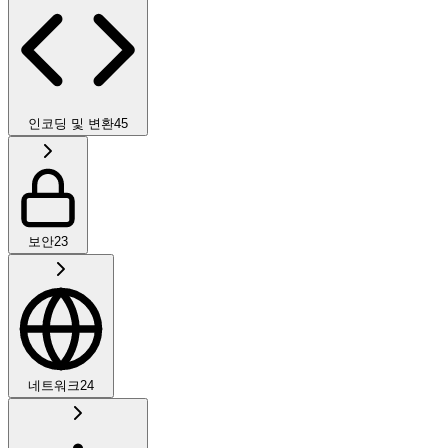
인코딩 및 변환
45
보안
23
네트워크
24