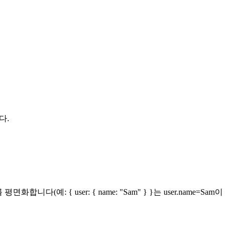
다.
예: { user: { name: "Sam" } }는 user.name=Sam이