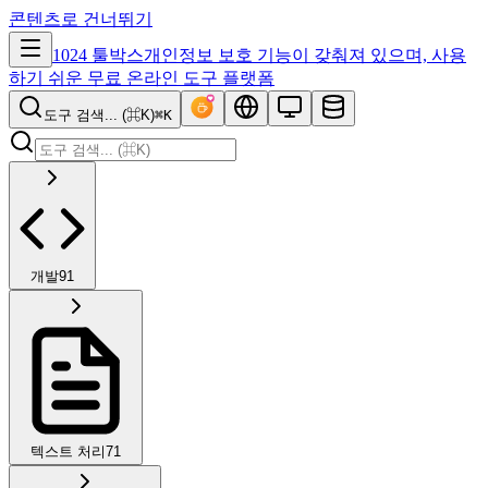
콘텐츠로 건너뛰기
1024 툴박스
개인정보 보호 기능이 갖춰져 있으며, 사용
하기 쉬운 무료 온라인 도구 플랫폼
도구 검색... (⌘K)
⌘K
개발
91
텍스트 처리
71