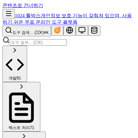
콘텐츠로 건너뛰기
1024 툴박스
개인정보 보호 기능이 갖춰져 있으며, 사용
하기 쉬운 무료 온라인 도구 플랫폼
도구 검색... (⌘K)
⌘K
개발
91
텍스트 처리
71