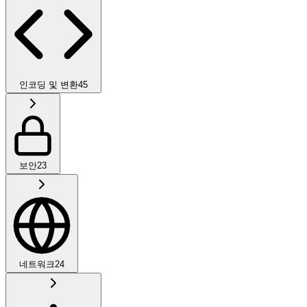
인코딩 및 변환
45
보안
23
네트워크
24