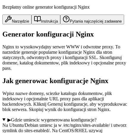
Bezpłatny online generator konfiguracji Nginx
Narzędzie
Instrukcja
Pytania najczęściej zadawane
Generator konfiguracji Nginx
Nginx to wysokowydajny serwer WWW i odwrotne proxy. To
narzedzie generuje popularne konfiguracje Nginx dla stron
statycznych, odwrotnych proxy i konfiguracji SSL. Skonfiguruj
domene, katalog dokumentow, plik indeksowy i opcjonalne proxy
pass.
Jak generowac konfiguracje Nginx
Wpisz nazwe domeny, sciezke katalogu dokumentow, plik
indeksowy i opcjonalnie URL proxy pass dla aplikacji
backendowych. Kliknij Generuj konfiguracje, aby wyprodukowac
blok serwera. Skopiuj wynik do konfiguracji stron Nginx.
▶
Gdzie umiescic wygenerowana konfiguracje?
Na Ubuntu/Debian umiesc ja w /etc/nginx/sites-available/ i utworz
symlink do sites-enabled/. Na CentOS/RHEL uzywaj