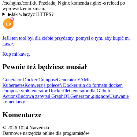
/etc/nginx/conf.d/. Przeladuj Nginx komenda nginx -s reload po
wprowadzeniu zmian.
▶
Jak wlaczyc HTTPS?
Jeśli ten tool był dla ciebie przydatny, pomyśl o tym, aby kupić mi
kawę.
Kup mi kawę.
Pewnie też będziesz musiał
Generator Docker Compose
Generator YAML
Kubernetes
Konwersja poleceń Docker run do formatu docker-
compose.yml
Generator Dockerfile
Generator dla Github
Actions
Budowa zapytań GraphQL
Generator .gitignore
Usuwanie
komentarzy
Komentarze
©
2026
1024 Narzędzia
Darmowe narzędzia online dla programistów