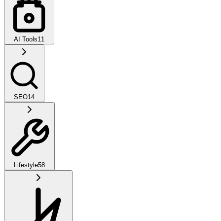
AI Tools
11
SEO
14
Lifestyle
58