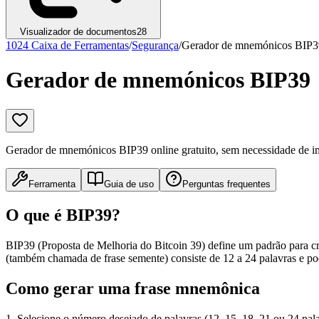
Visualizador de documentos
28
1024 Caixa de Ferramentas
/
Segurança
/
Gerador de mnemónicos BIP3
Gerador de mnemónicos BIP39
Gerador de mnemónicos BIP39 online gratuito, sem necessidade de in
Ferramenta
Guia de uso
Perguntas frequentes
O que é BIP39?
BIP39 (Proposta de Melhoria do Bitcoin 39) define um padrão para cr
(também chamada de frase semente) consiste de 12 a 24 palavras e pod
Como gerar uma frase mnemônica
1. Selecione o número desejado de palavras (12, 15, 18, 21 ou 24 palav