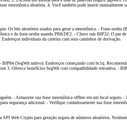
 frase mnemônica aleatória. 4. Você também pode inserir manualmente um
pia: Os bits aleatórios usados para gerar a mnemônica. - Frase-senha 
ônica e da frase-senha usando PBKDF2. - Chave raiz BIP32: O par de c
: Endereços individuais da carteira com seus caminhos de derivação.
n: - BIP84 (SegWit nativo): Endereços começando com bc1q. Recomendad
om 3. Oferece benefícios SegWit com compatibilidade retroativa. - B
guém. - Armazene sua frase mnemônica offline em um local seguro. - 
 para segurança adicional. - Verifique cuidadosamente sua frase mnemô
 a API Web Crypto para geração segura de números aleatórios. Nenhum 