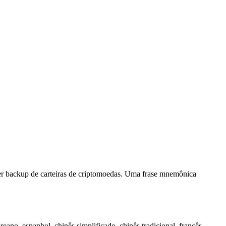
zer backup de carteiras de criptomoedas. Uma frase mnemônica
reano, espanhol, chinês simplificado, chinês tradicional, francês,