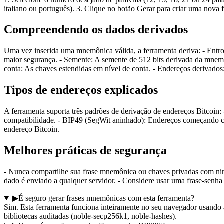
italiano ou português). 3. Clique no botão Gerar para criar uma nova
Compreendendo os dados derivados
Uma vez inserida uma mnemônica válida, a ferramenta deriva: - Entro
maior segurança. - Semente: A semente de 512 bits derivada da mnem
conta: As chaves estendidas em nível de conta. - Endereços derivados
Tipos de endereços explicados
A ferramenta suporta três padrões de derivação de endereços Bitcoi
compatibilidade. - BIP49 (SegWit aninhado): Endereços começando c
endereço Bitcoin.
Melhores práticas de segurança
- Nunca compartilhe sua frase mnemônica ou chaves privadas com nin
dado é enviado a qualquer servidor. - Considere usar uma frase-senha
▶
É seguro gerar frases mnemônicas com esta ferramenta?
Sim. Esta ferramenta funciona inteiramente no seu navegador usando
bibliotecas auditadas (noble-secp256k1, noble-hashes).