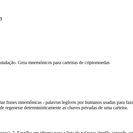
9
stalação. Gera mnemónicos para carteiras de criptomoedas
iar frases mnemônicas - palavras legíveis por humanos usadas para fa
e regenerar deterministicamente as chaves privadas de uma carteira.
ras). 2. Escolha um idioma para a lista de palavras (inglês, japonês, co