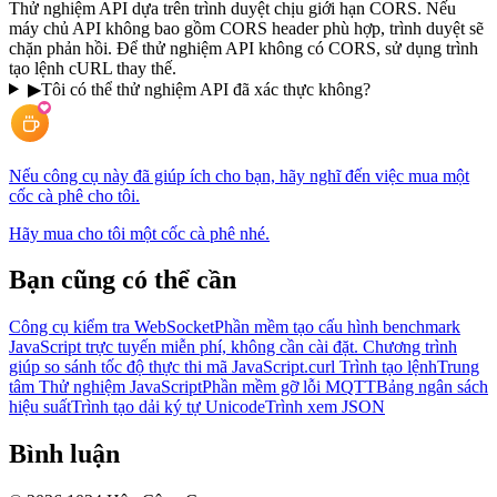
Thử nghiệm API dựa trên trình duyệt chịu giới hạn CORS. Nếu
máy chủ API không bao gồm CORS header phù hợp, trình duyệt sẽ
chặn phản hồi. Để thử nghiệm API không có CORS, sử dụng trình
tạo lệnh cURL thay thế.
▶
Tôi có thể thử nghiệm API đã xác thực không?
Nếu công cụ này đã giúp ích cho bạn, hãy nghĩ đến việc mua một
cốc cà phê cho tôi.
Hãy mua cho tôi một cốc cà phê nhé.
Bạn cũng có thể cần
Công cụ kiểm tra WebSocket
Phần mềm tạo cấu hình benchmark
JavaScript trực tuyến miễn phí, không cần cài đặt. Chương trình
giúp so sánh tốc độ thực thi mã JavaScript.
curl Trình tạo lệnh
Trung
tâm Thử nghiệm JavaScript
Phần mềm gỡ lỗi MQTT
Bảng ngân sách
hiệu suất
Trình tạo dải ký tự Unicode
Trình xem JSON
Bình luận