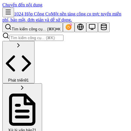
Chuyển đến nội dung
1024 Hộp Công Cụ
Một nền tảng công cụ trực tuyến miễn
phí, bảo mật, đơn giản và dễ sử dụng.
Tìm kiếm công cụ... (⌘K)
⌘K
Phát triển
91
Xử lý văn bản
71