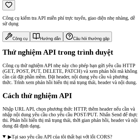
Công cụ kiểm tra API miễn phí trực tuyến, giao diện nhẹ nhàng, dễ
sử dụng
Công cụ
Hướng dẫn
Câu hỏi thường gặp
Thử nghiệm API trong trình duyệt
Công cụ thử nghiệm API nhẹ này cho phép bạn gửi yêu cầu HTTP
(GET, POST, PUT, DELETE, PATCH) và xem phản hồi mà không
cần cài đặt phần mềm. Đặt header, nội dung yêu cầu và phương
thức. Trình xem phản hồi hiển thị mã trạng thái, header và nội dung.
Cách thử nghiệm API
Nhập URL API, chọn phương thức HTTP, thêm header nếu cần và
nhập nội dung yêu cầu cho yêu cầu POST/PUT. Nhấn Send để thực
thi. Phản hồi hiển thị mã trạng thái, thời gian phản hồi, header và nội
dung đã định dạng.
▶
Tại sao yêu cầu API của tôi thất bại với lỗi CORS?