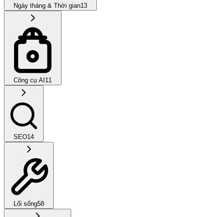
Ngày tháng & Thời gian
13
Công cụ AI
11
SEO
14
Lối sống
58