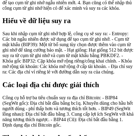
để tạo cụm từ ghi nhớ ngẫu nhiên mới. 4. Bạn cũng có thể nhập thủ
công cụm từ ghi nhớ hiện có để xác minh và suy ra các khóa.
Hiểu về dữ liệu suy ra
Sau khi nhập cụm từ ghi nhớ hợp lệ, công cụ sẽ suy ra: - Entropy:
Các bit ngẫu nhiên được sử dụng để tạo cụm từ ghi nhớ. - Cụm từ
mật khẩu (BIP39): Một từ bổ sung tùy chọn được thêm vào cụm từ
ghi nhớ để tăng cường bảo mật. - Hạt giống: Hạt giống 512 bit được
suy ra từ cụm từ ghi nhớ và cụm từ mật khẩu bằng PBKDF2. -
Khóa gốc BIP32: Cặp khóa mở rộng riêng/công khai chính. - Khóa
mở rộng tài khoản: Các khóa mở rộng ở cấp tài khoản. - Địa chỉ suy
ra: Các địa chỉ ví riêng lẻ với đường dẫn suy ra của chúng.
Các loại địa chỉ được giải thích
Công cụ hỗ trợ ba tiêu chuẩn suy ra địa chỉ Bitcoin: - BIP84
(SegWit gốc): Địa chỉ bắt đầu bằng bc1q. Khuyên dùng cho hầu hết
người dùng - phí thấp hơn và tương thích tốt hơn. - BIP49 (SegWit
lồng nhau): Địa chỉ bắt đầu bằng 3. Cung cấp lợi ích SegWit với khả
năng tương thích ngược. - BIP44 (Cũ): Địa chỉ bắt đầu bằng 1.
Định dạng địa chỉ Bitcoin gốc.