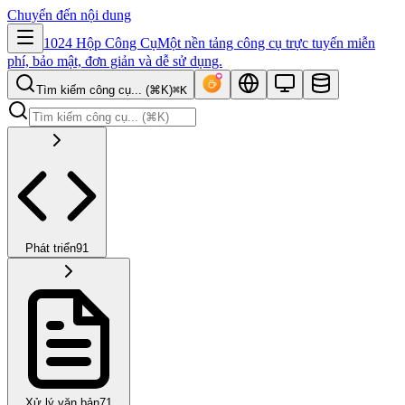
Chuyển đến nội dung
1024 Hộp Công Cụ
Một nền tảng công cụ trực tuyến miễn
phí, bảo mật, đơn giản và dễ sử dụng.
Tìm kiếm công cụ... (⌘K)
⌘K
Phát triển
91
Xử lý văn bản
71