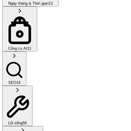
Ngày tháng & Thời gian
13
Công cụ AI
11
SEO
14
Lối sống
58