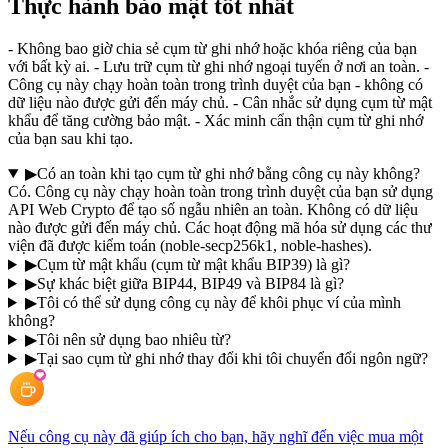
Thực hành bảo mật tốt nhất
- Không bao giờ chia sẻ cụm từ ghi nhớ hoặc khóa riêng của bạn
với bất kỳ ai. - Lưu trữ cụm từ ghi nhớ ngoại tuyến ở nơi an toàn. -
Công cụ này chạy hoàn toàn trong trình duyệt của bạn - không có
dữ liệu nào được gửi đến máy chủ. - Cân nhắc sử dụng cụm từ mật
khẩu để tăng cường bảo mật. - Xác minh cẩn thận cụm từ ghi nhớ
của bạn sau khi tạo.
▶
Có an toàn khi tạo cụm từ ghi nhớ bằng công cụ này không?
Có. Công cụ này chạy hoàn toàn trong trình duyệt của bạn sử dụng
API Web Crypto để tạo số ngẫu nhiên an toàn. Không có dữ liệu
nào được gửi đến máy chủ. Các hoạt động mã hóa sử dụng các thư
viện đã được kiểm toán (noble-secp256k1, noble-hashes).
▶
Cụm từ mật khẩu (cụm từ mật khẩu BIP39) là gì?
▶
Sự khác biệt giữa BIP44, BIP49 và BIP84 là gì?
▶
Tôi có thể sử dụng công cụ này để khôi phục ví của mình
không?
▶
Tôi nên sử dụng bao nhiêu từ?
▶
Tại sao cụm từ ghi nhớ thay đổi khi tôi chuyển đổi ngôn ngữ?
Nếu công cụ này đã giúp ích cho bạn, hãy nghĩ đến việc mua một