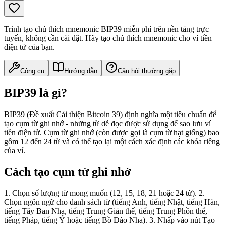
Trình tạo chú thích mnemonic BIP39 miễn phí trên nền tảng trực
tuyến, không cần cài đặt. Hãy tạo chú thích mnemonic cho ví tiền
điện tử của bạn.
Công cụ
Hướng dẫn
Câu hỏi thường gặp
BIP39 là gì?
BIP39 (Đề xuất Cải thiện Bitcoin 39) định nghĩa một tiêu chuẩn để
tạo cụm từ ghi nhớ - những từ dễ đọc được sử dụng để sao lưu ví
tiền điện tử. Cụm từ ghi nhớ (còn được gọi là cụm từ hạt giống) bao
gồm 12 đến 24 từ và có thể tạo lại một cách xác định các khóa riêng
của ví.
Cách tạo cụm từ ghi nhớ
1. Chọn số lượng từ mong muốn (12, 15, 18, 21 hoặc 24 từ). 2.
Chọn ngôn ngữ cho danh sách từ (tiếng Anh, tiếng Nhật, tiếng Hàn,
tiếng Tây Ban Nha, tiếng Trung Giản thể, tiếng Trung Phồn thể,
tiếng Pháp, tiếng Ý hoặc tiếng Bồ Đào Nha). 3. Nhấp vào nút Tạo