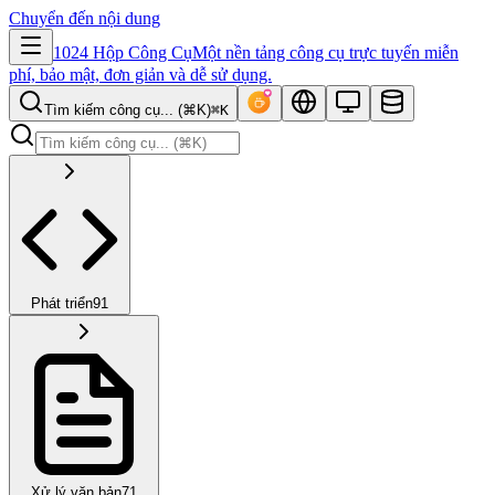
Chuyển đến nội dung
1024 Hộp Công Cụ
Một nền tảng công cụ trực tuyến miễn
phí, bảo mật, đơn giản và dễ sử dụng.
Tìm kiếm công cụ... (⌘K)
⌘K
Phát triển
91
Xử lý văn bản
71