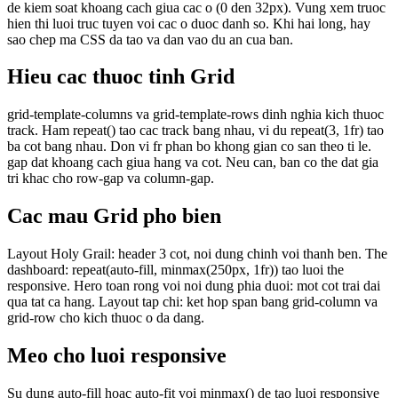
de kiem soat khoang cach giua cac o (0 den 32px). Vung xem truoc
hien thi luoi truc tuyen voi cac o duoc danh so. Khi hai long, hay
sao chep ma CSS da tao va dan vao du an cua ban.
Hieu cac thuoc tinh Grid
grid-template-columns va grid-template-rows dinh nghia kich thuoc
track. Ham repeat() tao cac track bang nhau, vi du repeat(3, 1fr) tao
ba cot bang nhau. Don vi fr phan bo khong gian co san theo ti le.
gap dat khoang cach giua hang va cot. Neu can, ban co the dat gia
tri khac cho row-gap va column-gap.
Cac mau Grid pho bien
Layout Holy Grail: header 3 cot, noi dung chinh voi thanh ben. The
dashboard: repeat(auto-fill, minmax(250px, 1fr)) tao luoi the
responsive. Hero toan rong voi noi dung phia duoi: mot cot trai dai
qua tat ca hang. Layout tap chi: ket hop span bang grid-column va
grid-row cho kich thuoc o da dang.
Meo cho luoi responsive
Su dung auto-fill hoac auto-fit voi minmax() de tao luoi responsive