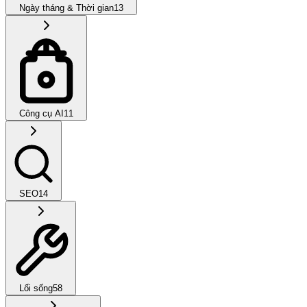
Ngày tháng & Thời gian
13
Công cụ AI
11
SEO
14
Lối sống
58