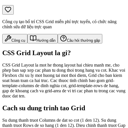
Công cụ tạo bố trí CSS Grid miễn phí trực tuyến, có chức năng
chỉnh sửa dữ liệu trực quan
Công cụ
Hướng dẫn
Câu hỏi thường gặp
CSS Grid Layout la gi?
CSS Grid Layout la mot he thong layout hai chieu manh me, cho
phep ban sap xep cac phan tu dong thoi trong hang va cot. Khac voi
Flexbox chi xu ly mot huong tai mot thoi diem, Grid cho ban kiem
soat hoan toan ca hai truc. Cac thuoc tinh chinh bao gom grid-
template-columns de dinh nghia cot, grid-template-rows de hang,
gap de khoang cach va grid-area de vi tri cac phan tu trong cac vung
duoc dat ten.
Cach su dung trinh tao Grid
Su dung thanh truot Columns de dat so cot (1 den 12). Su dung
thanh truot Rows de so hang (1 den 12). Dieu chinh thanh truot Gap