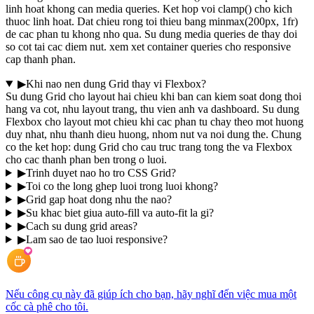
linh hoat khong can media queries. Ket hop voi clamp() cho kich
thuoc linh hoat. Dat chieu rong toi thieu bang minmax(200px, 1fr)
de cac phan tu khong nho qua. Su dung media queries de thay doi
so cot tai cac diem nut. xem xet container queries cho responsive
cap thanh phan.
▶
Khi nao nen dung Grid thay vi Flexbox?
Su dung Grid cho layout hai chieu khi ban can kiem soat dong thoi
hang va cot, nhu layout trang, thu vien anh va dashboard. Su dung
Flexbox cho layout mot chieu khi cac phan tu chay theo mot huong
duy nhat, nhu thanh dieu huong, nhom nut va noi dung the. Chung
co the ket hop: dung Grid cho cau truc trang tong the va Flexbox
cho cac thanh phan ben trong o luoi.
▶
Trinh duyet nao ho tro CSS Grid?
▶
Toi co the long ghep luoi trong luoi khong?
▶
Grid gap hoat dong nhu the nao?
▶
Su khac biet giua auto-fill va auto-fit la gi?
▶
Cach su dung grid areas?
▶
Lam sao de tao luoi responsive?
Nếu công cụ này đã giúp ích cho bạn, hãy nghĩ đến việc mua một
cốc cà phê cho tôi.