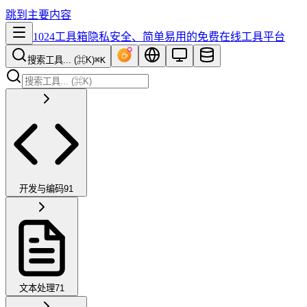
跳到主要内容
1024工具箱
隐私安全、简单易用的免费在线工具平台
搜索工具... (⌘K)
⌘K
开发与编码
91
文本处理
71