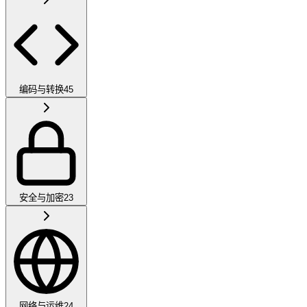
编码与转换
45
安全与加密
23
网络与运维
24