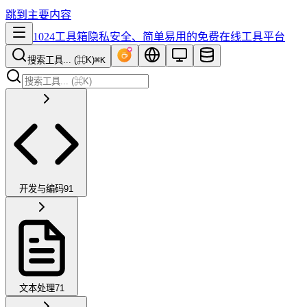
跳到主要内容
1024工具箱
隐私安全、简单易用的免费在线工具平台
搜索工具... (⌘K)
⌘K
开发与编码
91
文本处理
71