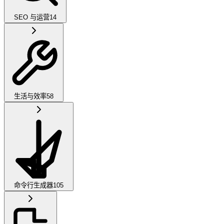
SEO 与运营
14
生活与效率
58
命令行生成器
105