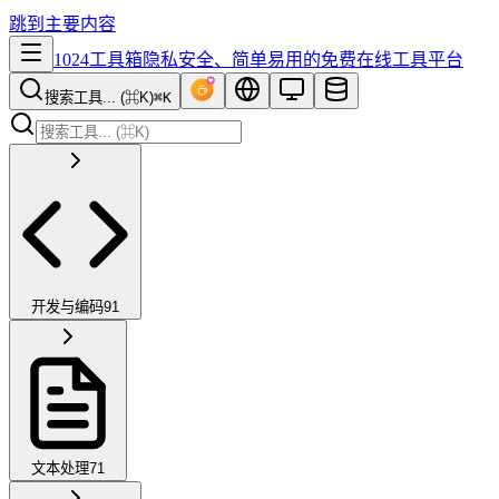
跳到主要内容
1024工具箱
隐私安全、简单易用的免费在线工具平台
搜索工具... (⌘K)
⌘K
开发与编码
91
文本处理
71