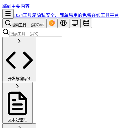
跳到主要内容
1024工具箱
隐私安全、简单易用的免费在线工具平台
搜索工具... (⌘K)
⌘K
开发与编码
91
文本处理
71