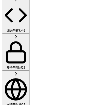
编码与转换
45
安全与加密
23
网络与运维
24