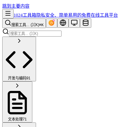
跳到主要内容
1024工具箱
隐私安全、简单易用的免费在线工具平台
搜索工具... (⌘K)
⌘K
开发与编码
91
文本处理
71