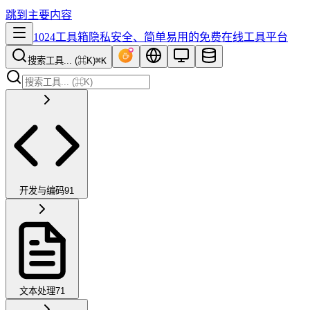
跳到主要内容
1024工具箱
隐私安全、简单易用的免费在线工具平台
搜索工具... (⌘K)
⌘K
开发与编码
91
文本处理
71