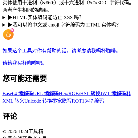
实体使用十进制（&#60;）或十六进制（&#x3C;）字符代码。
两者产生相同的结果。
▶
HTML 实体编码能防止 XSS 吗？
▶
我可以将中文或 emoji 字符编码为 HTML 实体吗？
如果这个工具对你有帮助的话，请考虑请我喝杯咖啡。
请给我买杯咖啡吧。
您可能还需要
Base64 编解码
URL 编解码
Hex/RGB/HSL 转换
JWT 编解码器
XML 转义
Unicode 转换
零宽隐写
ROT13/47 编码
评论
©
2026
1024工具箱