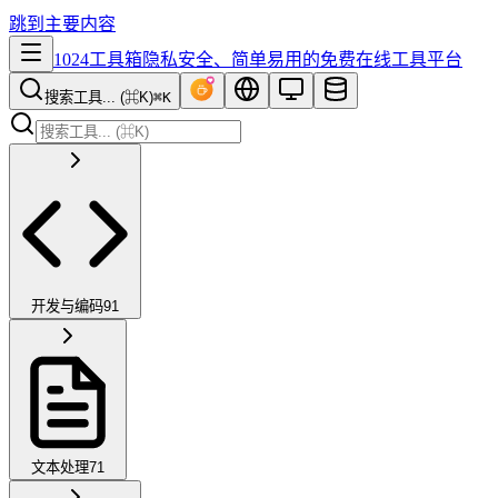
跳到主要内容
1024工具箱
隐私安全、简单易用的免费在线工具平台
搜索工具... (⌘K)
⌘K
开发与编码
91
文本处理
71