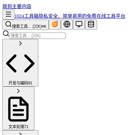
跳到主要内容
1024工具箱
隐私安全、简单易用的免费在线工具平台
搜索工具... (⌘K)
⌘K
开发与编码
91
文本处理
71