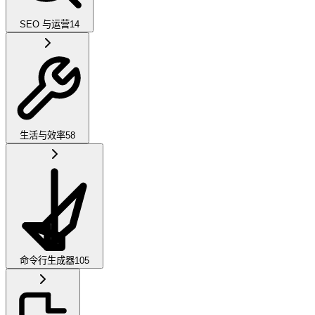
SEO 与运营
14
生活与效率
58
命令行生成器
105