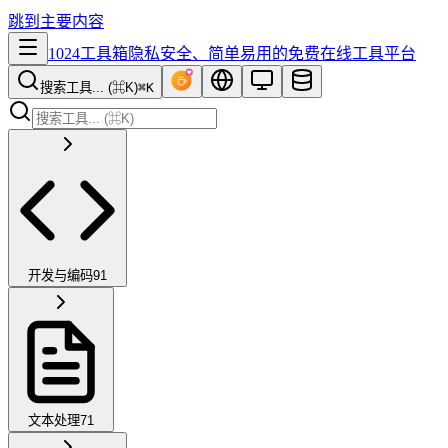
跳到主要内容
1024工具箱
隐私安全、简单易用的免费在线工具平台
搜索工具... (⌘K)
⌘K
开发与编码
91
文本处理
71