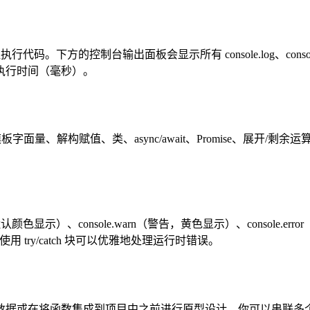
下方的控制台输出面板会显示所有 console.log、console.warn、
执行时间（毫秒）。
函数、模板字面量、解构赋值、类、async/await、Promise、展开/剩
，默认颜色显示）、console.warn（警告，黄色显示）、console.e
使用 try/catch 块可以优雅地处理运行时错误。
SON 数据或在将函数集成到项目中之前进行原型设计。你可以串联多个 