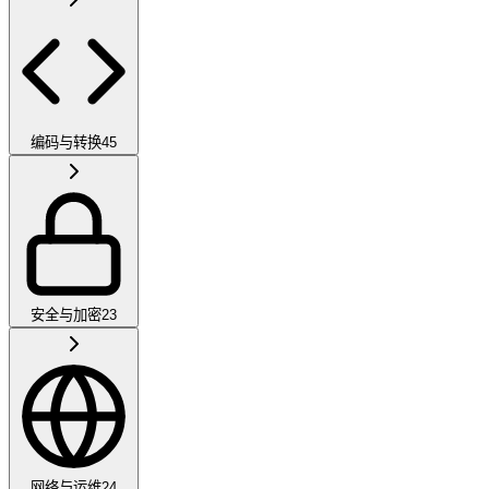
编码与转换
45
安全与加密
23
网络与运维
24