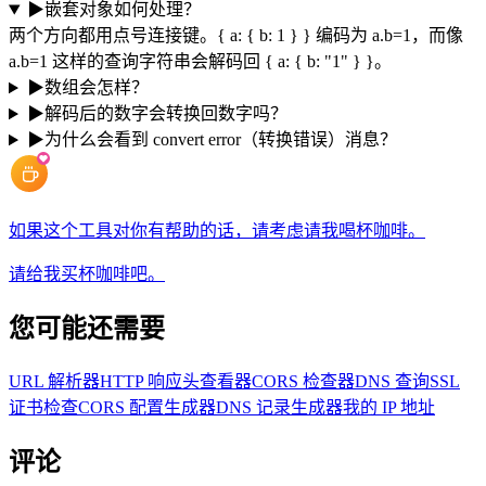
▶
嵌套对象如何处理？
两个方向都用点号连接键。{ a: { b: 1 } } 编码为 a.b=1，而像
a.b=1 这样的查询字符串会解码回 { a: { b: "1" } }。
▶
数组会怎样？
▶
解码后的数字会转换回数字吗？
▶
为什么会看到 convert error（转换错误）消息？
如果这个工具对你有帮助的话，请考虑请我喝杯咖啡。
请给我买杯咖啡吧。
您可能还需要
URL 解析器
HTTP 响应头查看器
CORS 检查器
DNS 查询
SSL
证书检查
CORS 配置生成器
DNS 记录生成器
我的 IP 地址
评论