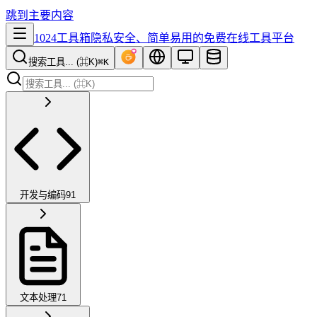
跳到主要内容
1024工具箱
隐私安全、简单易用的免费在线工具平台
搜索工具... (⌘K)
⌘K
开发与编码
91
文本处理
71