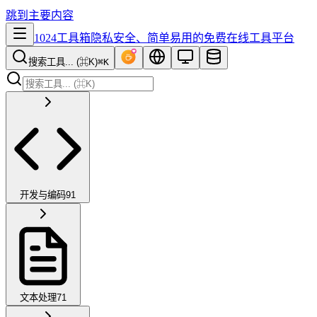
跳到主要内容
1024工具箱
隐私安全、简单易用的免费在线工具平台
搜索工具... (⌘K)
⌘K
开发与编码
91
文本处理
71