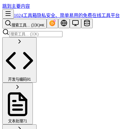
跳到主要内容
1024工具箱
隐私安全、简单易用的免费在线工具平台
搜索工具... (⌘K)
⌘K
开发与编码
91
文本处理
71