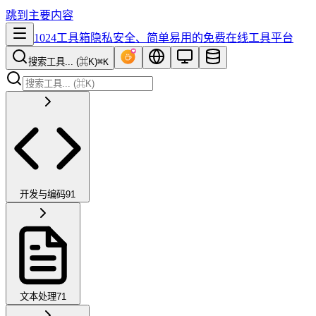
跳到主要内容
1024工具箱
隐私安全、简单易用的免费在线工具平台
搜索工具... (⌘K)
⌘K
开发与编码
91
文本处理
71