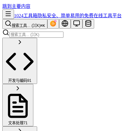
跳到主要内容
1024工具箱
隐私安全、简单易用的免费在线工具平台
搜索工具... (⌘K)
⌘K
开发与编码
91
文本处理
71