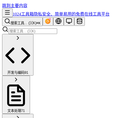
跳到主要内容
1024工具箱
隐私安全、简单易用的免费在线工具平台
搜索工具... (⌘K)
⌘K
开发与编码
91
文本处理
71