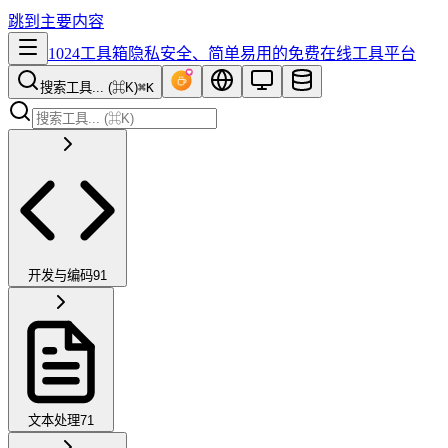
跳到主要内容
1024工具箱
隐私安全、简单易用的免费在线工具平台
搜索工具... (⌘K)
⌘K
开发与编码
91
文本处理
71