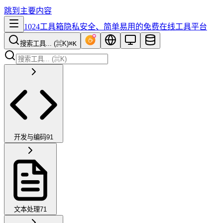
跳到主要内容
1024工具箱
隐私安全、简单易用的免费在线工具平台
搜索工具... (⌘K)
⌘K
开发与编码
91
文本处理
71