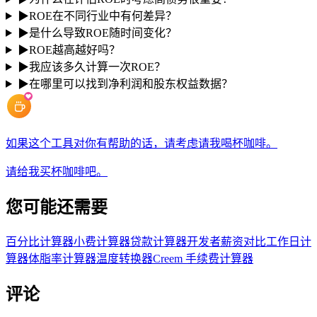
▶
ROE在不同行业中有何差异？
▶
是什么导致ROE随时间变化？
▶
ROE越高越好吗？
▶
我应该多久计算一次ROE？
▶
在哪里可以找到净利润和股东权益数据？
如果这个工具对你有帮助的话，请考虑请我喝杯咖啡。
请给我买杯咖啡吧。
您可能还需要
百分比计算器
小费计算器
贷款计算器
开发者薪资对比
工作日计
算器
体脂率计算器
温度转换器
Creem 手续费计算器
评论