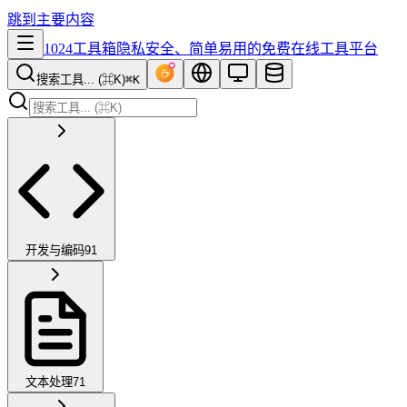
跳到主要内容
1024工具箱
隐私安全、简单易用的免费在线工具平台
搜索工具... (⌘K)
⌘K
开发与编码
91
文本处理
71