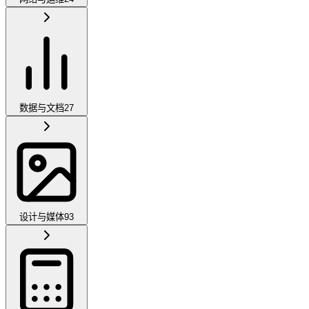
数据与文档
27
设计与媒体
93