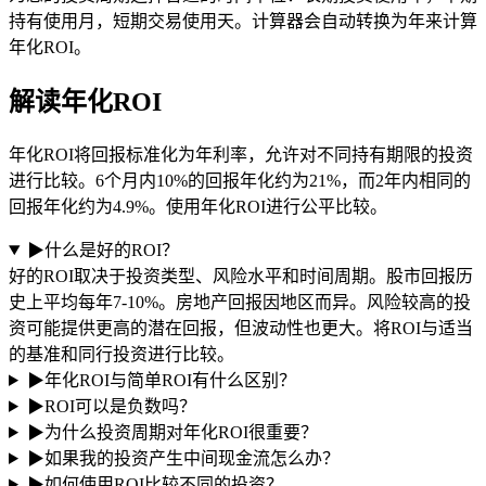
持有使用月，短期交易使用天。计算器会自动转换为年来计算
年化ROI。
解读年化ROI
年化ROI将回报标准化为年利率，允许对不同持有期限的投资
进行比较。6个月内10%的回报年化约为21%，而2年内相同的
回报年化约为4.9%。使用年化ROI进行公平比较。
▶
什么是好的ROI？
好的ROI取决于投资类型、风险水平和时间周期。股市回报历
史上平均每年7-10%。房地产回报因地区而异。风险较高的投
资可能提供更高的潜在回报，但波动性也更大。将ROI与适当
的基准和同行投资进行比较。
▶
年化ROI与简单ROI有什么区别？
▶
ROI可以是负数吗？
▶
为什么投资周期对年化ROI很重要？
▶
如果我的投资产生中间现金流怎么办？
▶
如何使用ROI比较不同的投资？