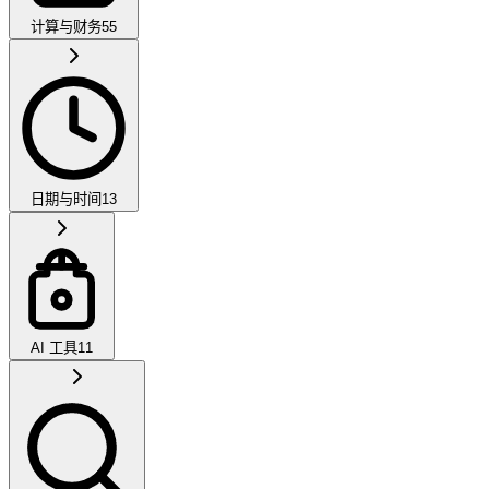
计算与财务
55
日期与时间
13
AI 工具
11