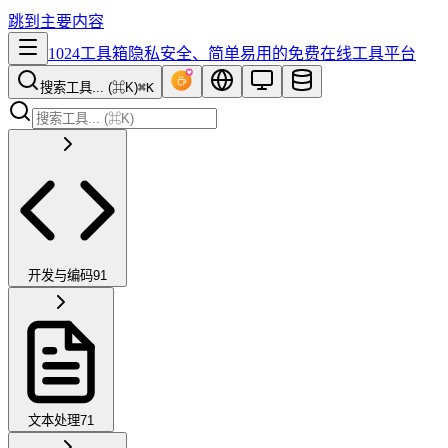
跳到主要内容
1024工具箱
隐私安全、简单易用的免费在线工具平台
搜索工具... (⌘K)
⌘K
开发与编码
91
文本处理
71