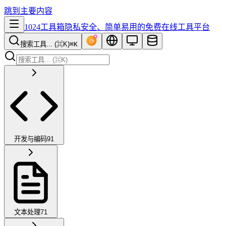
跳到主要内容
1024工具箱
隐私安全、简单易用的免费在线工具平台
搜索工具... (⌘K)
⌘K
开发与编码
91
文本处理
71