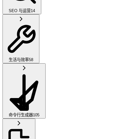
SEO 与运营
14
生活与效率
58
命令行生成器
105