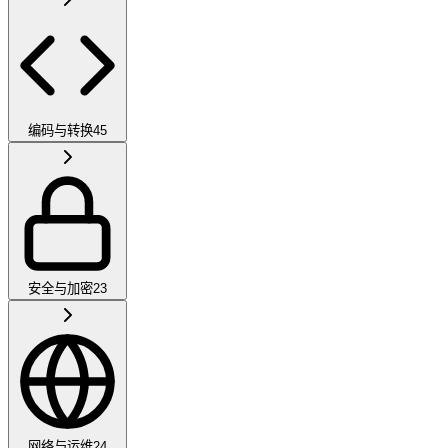
编码与转换
45
安全与加密
23
网络与运维
24