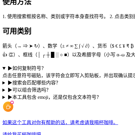
使用方法
1. 使用搜索框按名称、类别或字符本身查找符号。 2. 点击
可用类别
箭头（→ ⇒ ➤ ↻）、数学（± ≠ ∞ ∑ ∫ √ ∂）、货币（$ € £ ¥ 
👍 👏）、框线（│ ┌ ┼ █ ░ ○ ■）以及希腊字母（小写 α–ω 及
▶
如何复制符号？
点击任意符号磁贴，该字符会立即写入剪贴板，并出现确认提
▶
搜索会匹配哪些内容？
▶
可以组合筛选吗？
▶
本工具包含 emoji，还是仅包含文本符号？
如果这个工具对你有帮助的话，请考虑请我喝杯咖啡。
请给我买杯咖啡吧。