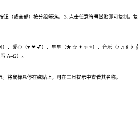
类别按钮（或全部）按分组筛选。 3. 点击任意符号磁贴即可复制
₹ ₿ ¢）、爱心（♥ ❤ 💕）、星星（★ ☆ ✦ ✨ ⭐）、音乐（♪ ♫ ♯ 
大写 Α–Ω）。
示。将鼠标悬停在磁贴上，可在工具提示中查看其名称。