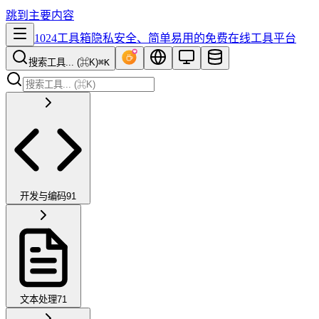
跳到主要内容
1024工具箱
隐私安全、简单易用的免费在线工具平台
搜索工具... (⌘K)
⌘K
开发与编码
91
文本处理
71