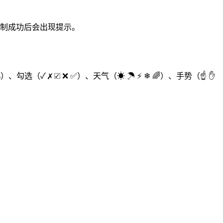
。复制成功后会出现提示。
♭ 𝄞）、勾选（✓ ✗ ☑ ❌ ✅）、天气（☀ ☂ ⚡ ❄ 🌈）、手势（☝ ✋