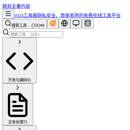
跳到主要内容
1024工具箱
隐私安全、简单易用的免费在线工具平台
搜索工具... (⌘K)
⌘K
开发与编码
91
文本处理
71