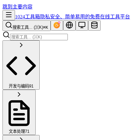
跳到主要内容
1024工具箱
隐私安全、简单易用的免费在线工具平台
搜索工具... (⌘K)
⌘K
开发与编码
91
文本处理
71