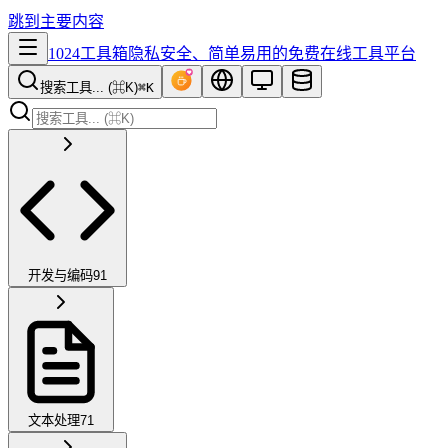
跳到主要内容
1024工具箱
隐私安全、简单易用的免费在线工具平台
搜索工具... (⌘K)
⌘K
开发与编码
91
文本处理
71